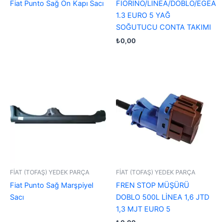
Fiat Punto Sağ Ön Kapı Sacı
FİORİNO/LİNEA/DOBLO/EGEA
1.3 EURO 5 YAĞ
SOĞUTUCU CONTA TAKIMI
₺
0,00
FİAT (TOFAŞ) YEDEK PARÇA
FİAT (TOFAŞ) YEDEK PARÇA
Fiat Punto Sağ Marşpiyel
FREN STOP MÜŞÜRÜ
Sacı
DOBLO 500L LİNEA 1,6 JTD
1,3 MJT EURO 5