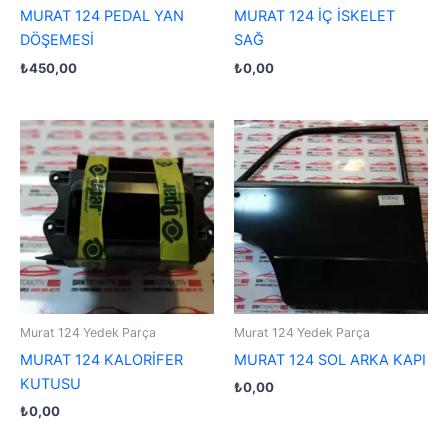
MURAT 124 PEDAL YAN
MURAT 124 İÇ İSKELET
DÖŞEMESİ
SAĞ
₺
450,00
₺
0,00
Murat 124 Yedek Parça
Murat 124 Yedek Parça
MURAT 124 KALORİFER
MURAT 124 SOL ARKA KAPI
KUTUSU
₺
0,00
₺
0,00