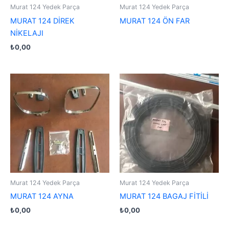
Murat 124 Yedek Parça
Murat 124 Yedek Parça
MURAT 124 DİREK
MURAT 124 ÖN FAR
NİKELAJI
₺
0,00
Murat 124 Yedek Parça
Murat 124 Yedek Parça
MURAT 124 AYNA
MURAT 124 BAGAJ FİTİLİ
₺
0,00
₺
0,00