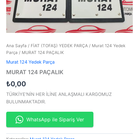
Ana Sayfa
/
FİAT (TOFAŞ) YEDEK PARÇA
/
Murat 124 Yedek
Parça
/ MURAT 124 PAÇALIK
Murat 124 Yedek Parça
MURAT 124 PAÇALIK
₺
0,00
TÜRKİYE'NİN HER İLİNE ANLAŞMALI KARGOMUZ
BULUNMAKTADIR.
WhatsApp ile Sipariş Ver
Kategoriler:
Murat 124 Yedek Parça