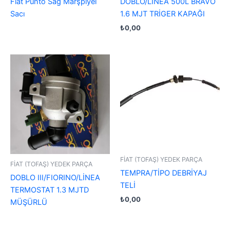
Fiat Punto Sağ Marşpiyel
DOBLO/LİNEA 500L BRAVO
Sacı
1.6 MJT TRİGER KAPAĞI
₺
0,00
FİAT (TOFAŞ) YEDEK PARÇA
FİAT (TOFAŞ) YEDEK PARÇA
TEMPRA/TİPO DEBRİYAJ
DOBLO III/FIORINO/LİNEA
TELİ
TERMOSTAT 1.3 MJTD
₺
0,00
MÜŞÜRLÜ