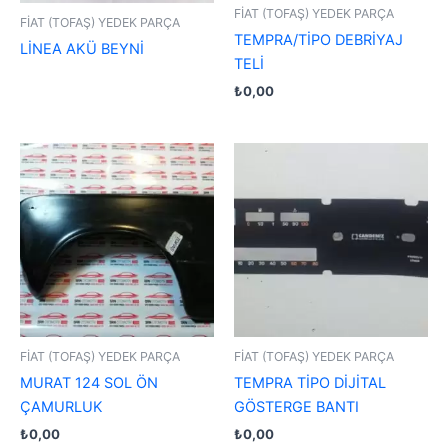
FİAT (TOFAŞ) YEDEK PARÇA
FİAT (TOFAŞ) YEDEK PARÇA
TEMPRA/TİPO DEBRİYAJ
LİNEA AKÜ BEYNİ
TELİ
₺
0,00
FİAT (TOFAŞ) YEDEK PARÇA
FİAT (TOFAŞ) YEDEK PARÇA
MURAT 124 SOL ÖN
TEMPRA TİPO DİJİTAL
ÇAMURLUK
GÖSTERGE BANTI
₺
0,00
₺
0,00