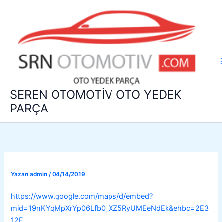
İçeriğe
atla
SEREN OTOMOTİV OTO YEDEK
PARÇA
Yazan
admin
/
04/14/2019
https://www.google.com/maps/d/embed?
mid=19nKYqMpXrYp06Lfb0_XZ5RyUMEeNdEk&ehbc=2E3
12F