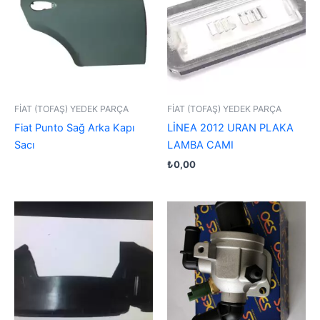
FİAT (TOFAŞ) YEDEK PARÇA
FİAT (TOFAŞ) YEDEK PARÇA
Fiat Punto Sağ Arka Kapı
LİNEA 2012 URAN PLAKA
Sacı
LAMBA CAMI
₺
0,00