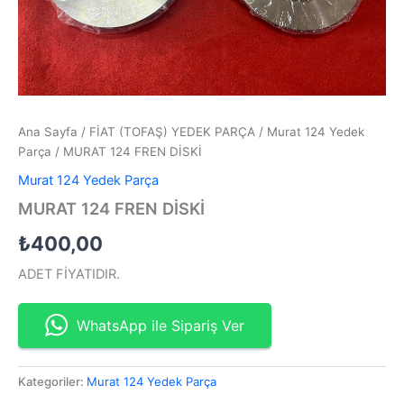
Ana Sayfa
/
FİAT (TOFAŞ) YEDEK PARÇA
/
Murat 124 Yedek
Parça
/ MURAT 124 FREN DİSKİ
Murat 124 Yedek Parça
MURAT 124 FREN DİSKİ
₺
400,00
ADET FİYATIDIR.
WhatsApp ile Sipariş Ver
Kategoriler:
Murat 124 Yedek Parça