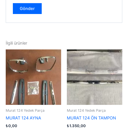
İlgili ürünler
Murat 124 Yedek Parça
Murat 124 Yedek Parça
MURAT 124 AYNA
MURAT 124 ÖN TAMPON
₺
0,00
₺
1.350,00