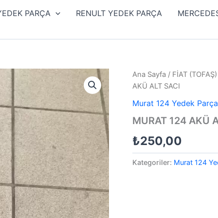
 YEDEK PARÇA
RENULT YEDEK PARÇA
MERCEDES
Ana Sayfa
/
FİAT (TOFAŞ
AKÜ ALT SACI
Murat 124 Yedek Parça
MURAT 124 AKÜ A
₺
250,00
Kategoriler:
Murat 124 Ye