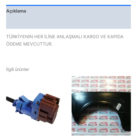
Açıklama
Değerlendirmeler (0)
TÜRKİYENİN HER İLİNE ANLAŞMALI KARGO VE KAPIDA
ÖDEME MEVCUTTUR.
İlgili ürünler