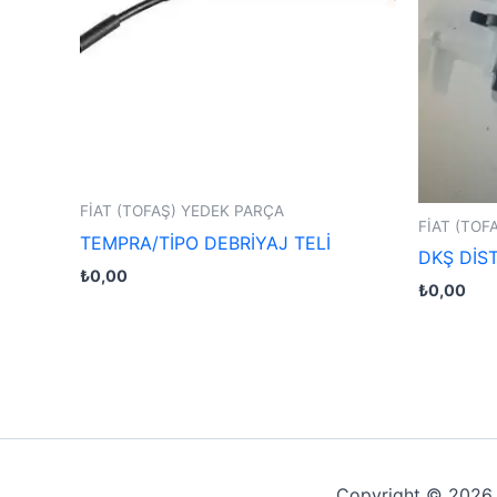
FİAT (TOFAŞ) YEDEK PARÇA
FİAT (TOF
TEMPRA/TİPO DEBRİYAJ TELİ
DKŞ DİS
₺
0,00
₺
0,00
Copyright © 202