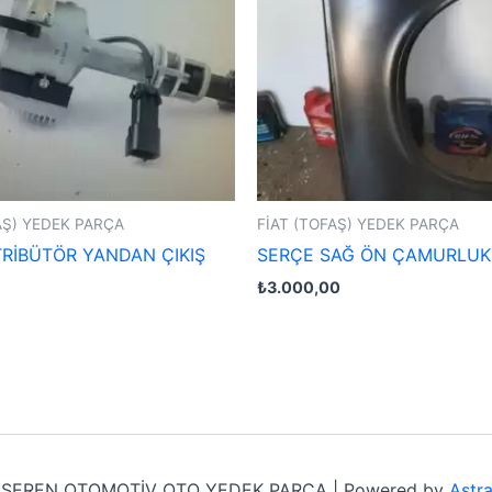
AŞ) YEDEK PARÇA
FİAT (TOFAŞ) YEDEK PARÇA
TRİBÜTÖR YANDAN ÇIKIŞ
SERÇE SAĞ ÖN ÇAMURLUK
₺
3.000,00
6 SEREN OTOMOTİV OTO YEDEK PARÇA | Powered by
Astr