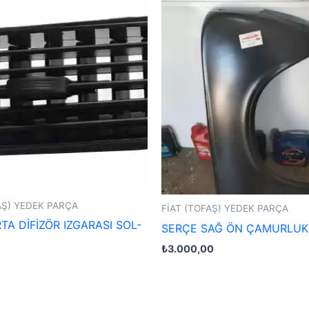
AŞ) YEDEK PARÇA
FİAT (TOFAŞ) YEDEK PARÇA
TA DİFİZÖR IZGARASI SOL-
SERÇE SAĞ ÖN ÇAMURLUK
₺
3.000,00