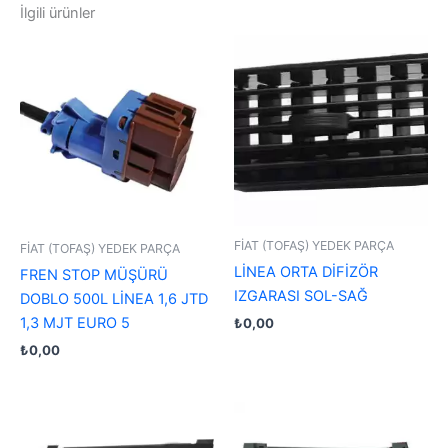
İlgili ürünler
FİAT (TOFAŞ) YEDEK PARÇA
FİAT (TOFAŞ) YEDEK PARÇA
LİNEA ORTA DİFİZÖR
FREN STOP MÜŞÜRÜ
IZGARASI SOL-SAĞ
DOBLO 500L LİNEA 1,6 JTD
1,3 MJT EURO 5
₺
0,00
₺
0,00