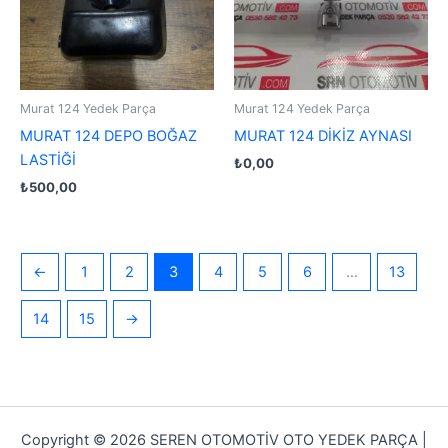
Murat 124 Yedek Parça
Murat 124 Yedek Parça
MURAT 124 DEPO BOĞAZ
MURAT 124 DİKİZ AYNASI
LASTİĞİ
₺
0,00
₺
500,00
←
1
2
3
4
5
6
…
13
14
15
→
Copyright © 2026 SEREN OTOMOTİV OTO YEDEK PARÇA |